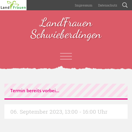
Impressum
Datenschutz
LandFrauen
Schwieberdingen
Termin bereits vorbei...
06. September 2023
,
13:00 - 16:00 Uhr