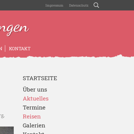
Impressum
Datenschutz
ngen
N
KONTAKT
STARTSEITE
Über uns
Aktuelles
Termine
rg,
Reisen
Galerien