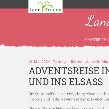
Lan
STARTSEITE
12. Mai 2024 -
Beiträge
-
Reisen
- Autor*in
Mari
ADVENTSREISE 
UND INS ELSASS
Die KreisLandFrauen Ludwigsburg erkunden diese
Freiburg und in der Ravennaschlucht. Erleben Si
Die ausführliche Reisebeschreibung und das Anm