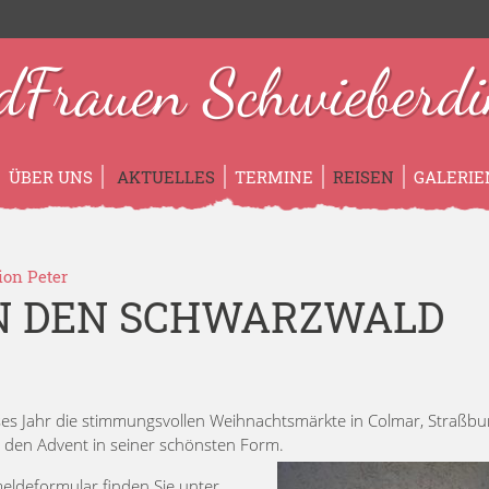
dFrauen Schwieberdi
ÜBER UNS
AKTUELLES
TERMINE
REISEN
GALERIE
on Peter
IN DEN SCHWARZWALD
s Jahr die stimmungsvollen Weihnachtsmärkte in Colmar, Straßbu
e den Advent in seiner schönsten Form.
eldeformular finden Sie unter