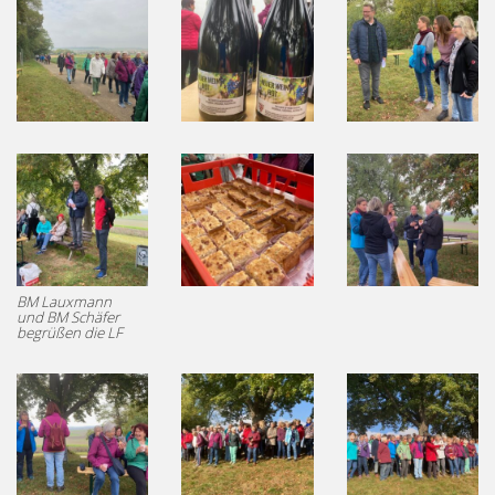
BM Lauxmann
und BM Schäfer
begrüßen die LF