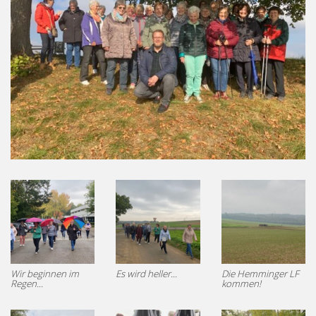
Wir beginnen im
Es wird heller...
Die Hemminger LF
Regen...
kommen!