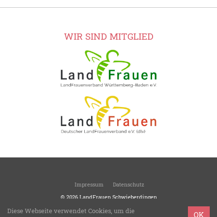
WIR SIND MITGLIED
Impressum
Datenschutz
© 2026
LandFrauen Schwieberdingen
Ortsverein des Kreisverbandes Ludwigsburg
Diese Webseite verwendet Cookies, um die
OK