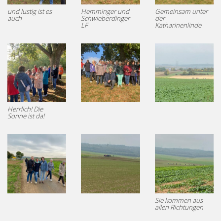
und lustig ist es
Hemminger und
Gemeinsam unter
auch
Schwieberdinger
der
LF
Katharinenlinde
Herrlich! Die
Sonne ist da!
Sie kommen aus
allen Richtungen