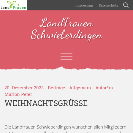
Impressum
Datenschutz
LandFrauen
Schwieberdingen
20. Dezember 2023 -
Beiträge
-
Allgemein
- Autor*in
Marion Peter
WEIHNACHTSGRÜSSE
Die Landfrauen Schwieberdingen wünschen allen Mitgliedern