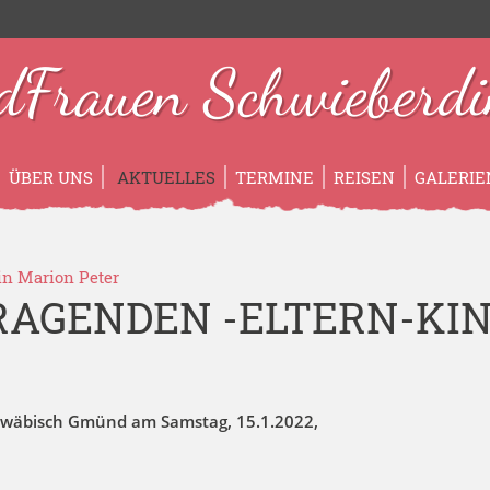
dFrauen Schwieberdi
ÜBER UNS
AKTUELLES
TERMINE
REISEN
GALERIE
*in
Marion Peter
RAGENDEN -ELTERN-KIN
hwäbisch Gmünd am Samstag, 15.1.2022,