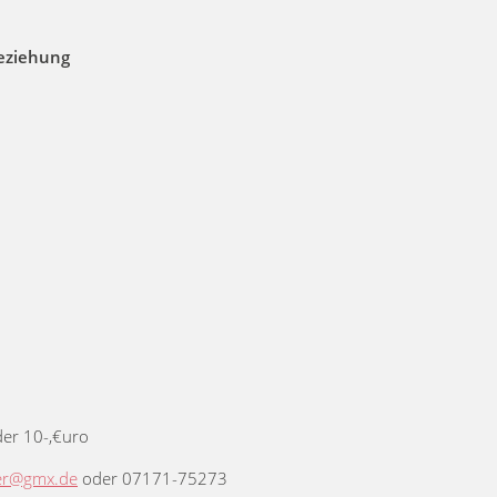
Beziehung
eder 10-,€uro
er@gmx.de
oder 07171-75273