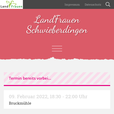
Impressum
Datenschutz
LandFrauen
Schwieberdingen
Termin bereits vorbei...
09. Februar 2022
,
18:30 - 22:00 Uhr
Bruckmühle