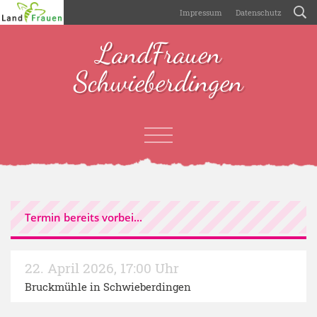
Impressum
Datenschutz
LandFrauen
Schwieberdingen
Termin bereits vorbei...
22. April 2026
,
17:00 Uhr
Bruckmühle in Schwieberdingen