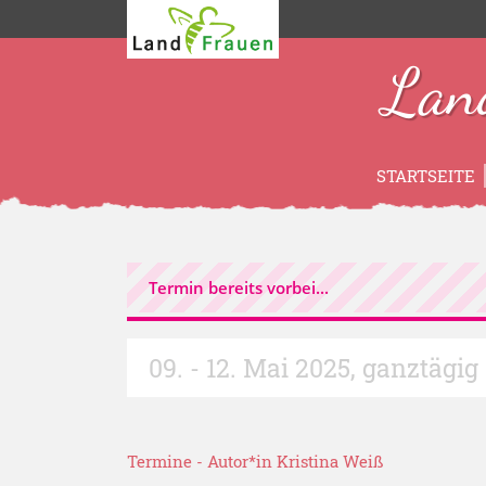
Lan
STARTSEITE
Termin bereits vorbei...
09. - 12. Mai 2025
,
ganztägig
Termine
- Autor*in
Kristina Weiß