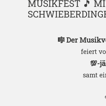
MUSIKFEST 🎵 M
SCHWIEBERDING
🎼 Der Musikv
feiert v
💯-j
samt ei