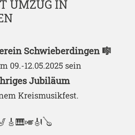
IT UMZUG IN
EN
erein Schwieberdingen 🎼
om 09.-12.05.2025 sein
ähriges Jubiläum
nem Kreismusikfest.
🎷🎸🎹🎺🎻🪕