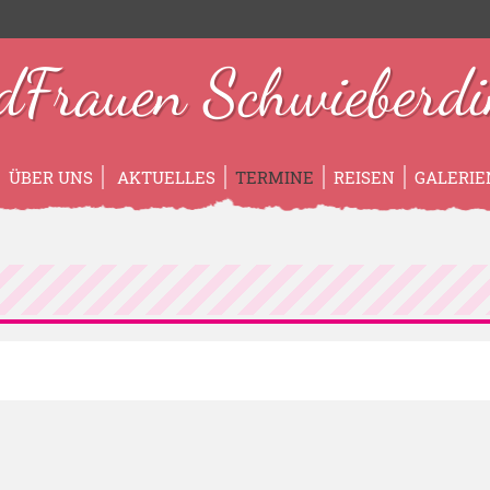
dFrauen Schwieberdi
ÜBER UNS
AKTUELLES
TERMINE
REISEN
GALERIE