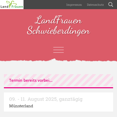
Impressum
Datenschutz
LandFrauen
Schwieberdingen
Termin bereits vorbei...
09. - 11. August 2025
,
ganztägig
Münsterland