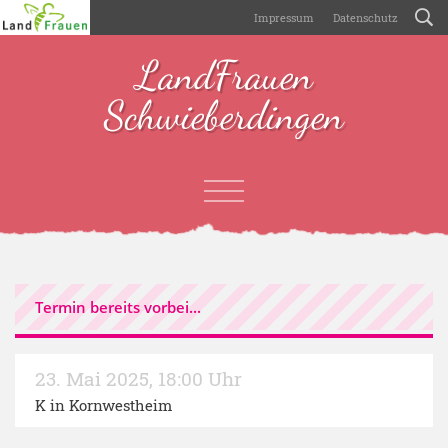
Impressum
Datenschutz
LandFrauen
Schwieberdingen
Termin bereits vorbei...
23. Mai 2025
,
18:00 Uhr
K in Kornwestheim