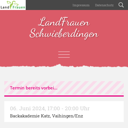
Impressum
Datenschutz
LandFrauen
Schwieberdingen
Termin bereits vorbei...
06. Juni 2024
,
17:00 - 20:00 Uhr
Backakademie Katz, Vaihingen/Enz