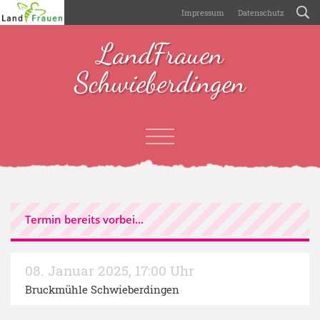
Impressum
Datenschutz
LandFrauen
Schwieberdingen
Termin bereits vorbei...
08. Januar 2025
,
17:00 Uhr
Bruckmühle Schwieberdingen