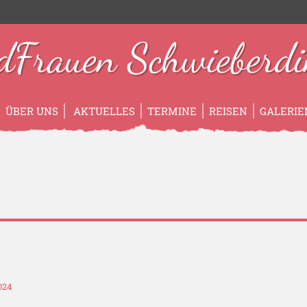
dFrauen Schwieberdi
ÜBER UNS
AKTUELLES
TERMINE
REISEN
GALERIE
024