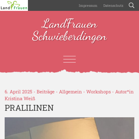
Impressum
Datenschutz
LandFrauen
Schwieberdingen
6. April 2025 -
Beiträge
-
Allgemein
-
Workshops
- Autor*in
Kristina Weiß
PRALILINEN