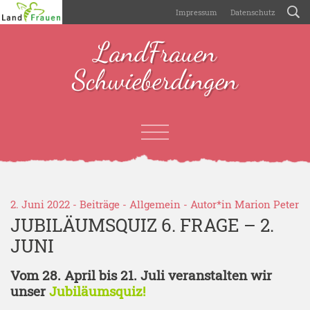
Impressum
Datenschutz
LandFrauen
Schwieberdingen
2. Juni 2022 -
Beiträge
-
Allgemein
- Autor*in
Marion Peter
JUBILÄUMSQUIZ 6. FRAGE – 2.
JUNI
Vom 28. April bis 21. Juli veranstalten wir
unser
Jubiläumsquiz!