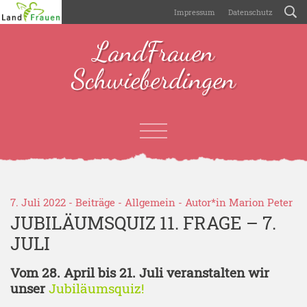
Impressum
Datenschutz
LandFrauen
Schwieberdingen
7. Juli 2022 -
Beiträge
-
Allgemein
- Autor*in
Marion Peter
JUBILÄUMSQUIZ 11. FRAGE – 7.
JULI
Vom 28. April bis 21. Juli veranstalten wir
unser
Jubiläumsquiz!