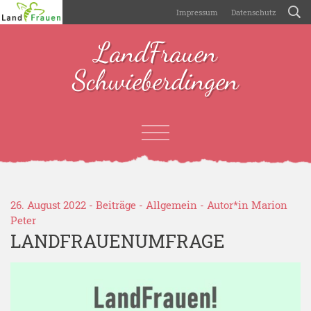
Impressum
Datenschutz
LandFrauen
Schwieberdingen
26. August 2022 -
Beiträge
-
Allgemein
- Autor*in
Marion
Peter
LANDFRAUENUMFRAGE